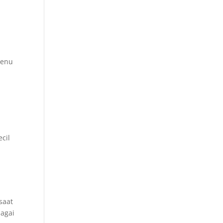
Menu
cil
p
saat
bagai