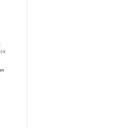
k
tik
an