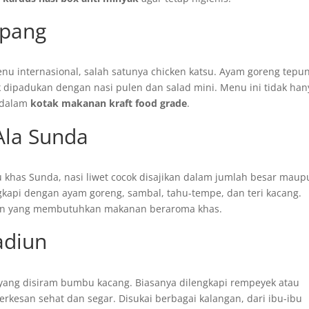
epang
u internasional, salah satunya chicken katsu. Ayam goreng tepu
k dipadukan dengan nasi pulen dan salad mini. Menu ini tidak han
s dalam
kotak makanan kraft food grade
.
 Ala Sunda
 khas Sunda, nasi liwet cocok disajikan dalam jumlah besar mau
ngkapi dengan ayam goreng, sambal, tahu-tempe, dan teri kacang.
atan yang membutuhkan makanan beraroma khas.
adiun
 yang disiram bumbu kacang. Biasanya dilengkapi rempeyek atau
terkesan sehat dan segar. Disukai berbagai kalangan, dari ibu-ibu