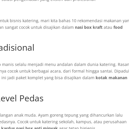
tuk bisnis katering, mari kita bahas 10 rekomendasi makanan ya
dan sangat cocok untuk disajikan dalam
nasi box kraft
atau
food
adisional
manis selalu menjadi menu andalan dalam dunia katering. Rasa
ya cocok untuk berbagai acara, dari formal hingga santai. Dipad
ini jadi paket komplet yang bisa disajikan dalam
kotak makanan
Level Pedas
kalangan anak muda. Ayam goreng tepung yang dihancurkan lalu
 pedasnya. Cocok untuk katering sekolah, kampus, atau perusahaan
m
kardus nasi box anti minyak
agar tetap higienis.