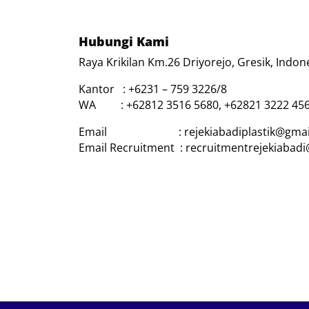
Hubungi Kami
Raya Krikilan Km.26 Driyorejo, Gresik, Indon
Kantor : +6231 – 759 3226/8
WA : +62812 3516 5680, +62821 3222 45
Email : rejekiabadiplastik@gmai
Email Recruitment : recruitmentrejekiabad