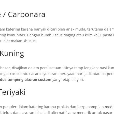
e / Carbonara
am katering karena banyak dicari oleh anak muda, terutama dala
ering komunitas. Dengan bumbu saus daging atau krim keju, pasta 
lu alat makan khusus.
 Kuning
esar, disajikan dalam porsi satuan. Isinya tetap lengkap: nasi kun
angat cocok untuk acara syukuran, perayaan hari jadi, atau corpor
rdus tumpeng ukuran custom
yang tetap elegan.
Teriyaki
n populer dalam katering karena praktis dan berpenampilan mode
 telur, dan sayuran bisa jadi alternatif yang menarik untuk pasar