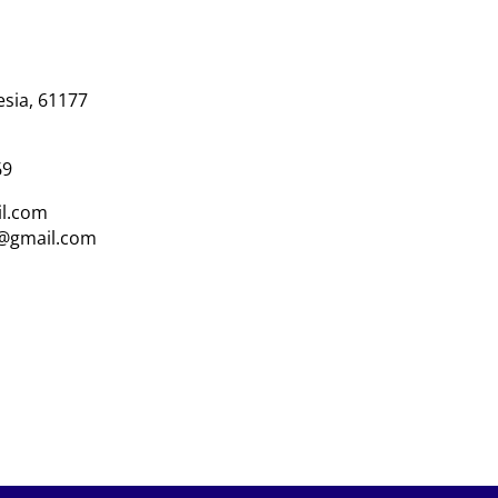
esia, 61177
69
l.com
i@gmail.com