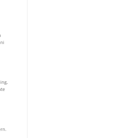
m
ini
ing,
ate
rn.