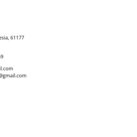
esia, 61177
69
l.com
i@gmail.com