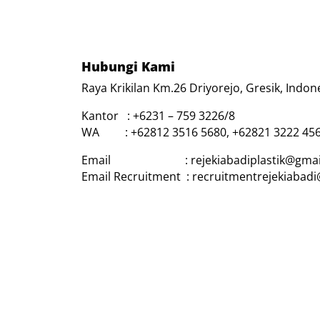
Hubungi Kami
Raya Krikilan Km.26 Driyorejo, Gresik, Indon
Kantor : +6231 – 759 3226/8
WA : +62812 3516 5680, +62821 3222 45
Email : rejekiabadiplastik@gmai
Email Recruitment : recruitmentrejekiabad