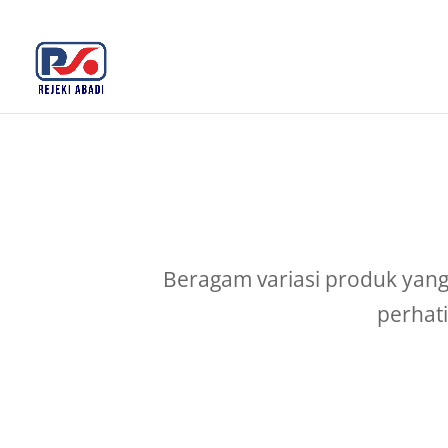
+62 812-3516-5680
rejekiabadiplastik@gmail.c
Beragam variasi produk yang 
perhati