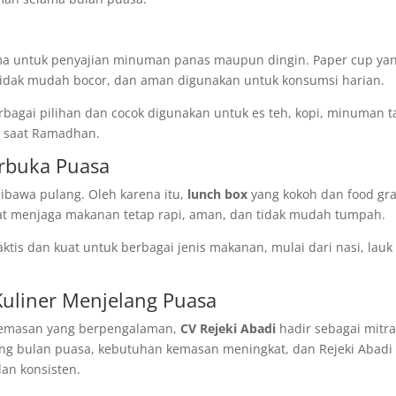
ma untuk penyajian minuman panas maupun dingin. Paper cup ya
idak mudah bocor, dan aman digunakan untuk konsumsi harian.
rbagai pilihan dan cocok digunakan untuk es teh, kopi, minuman tak
i saat Ramadhan.
rbuka Puasa
dibawa pulang. Oleh karena itu,
lunch box
yang kokoh dan food gr
at menjaga makanan tetap rapi, aman, dan tidak mudah tumpah.
tis dan kuat untuk berbagai jenis makanan, mulai dari nasi, lauk
Kuliner Menjelang Puasa
 kemasan yang berpengalaman,
CV Rejeki Abadi
hadir sebagai mitr
ang bulan puasa, kebutuhan kemasan meningkat, dan Rejeki Abadi 
an konsisten.