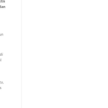
tis
 dan
un
di
l
tu,
s