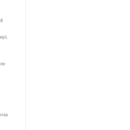
ng
jil,
ade
a
siap