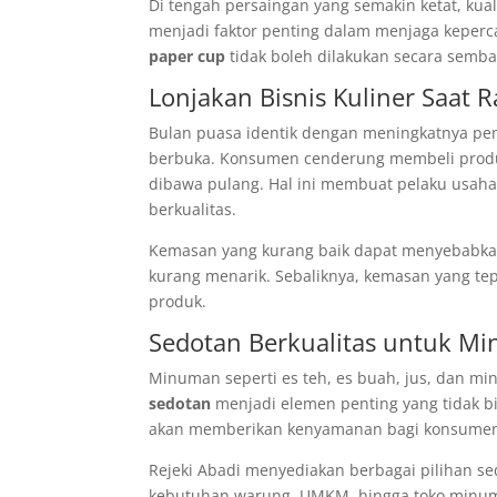
Di tengah persaingan yang semakin ketat, kual
menjadi faktor penting dalam menjaga keperc
paper cup
tidak boleh dilakukan secara semb
Lonjakan Bisnis Kuliner Saat
Bulan puasa identik dengan meningkatnya p
berbuka. Konsumen cenderung membeli produk
dibawa pulang. Hal ini membuat pelaku usah
berkualitas.
Kemasan yang kurang baik dapat menyebabka
kurang menarik. Sebaliknya, kemasan yang tep
produk.
Sedotan Berkualitas untuk M
Minuman seperti es teh, es buah, jus, dan m
sedotan
menjadi elemen penting yang tidak bi
akan memberikan kenyamanan bagi konsume
Rejeki Abadi menyediakan berbagai pilihan 
kebutuhan warung, UMKM, hingga toko minum