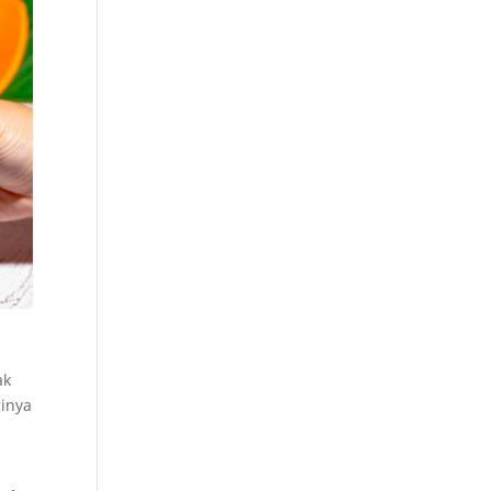
ak
inya