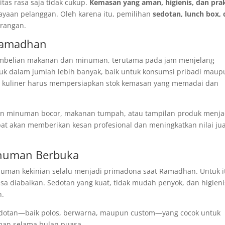
itas rasa saja tidak cukup.
Kemasan yang aman, higienis, dan prak
ayaan pelanggan. Oleh karena itu, pemilihan
sedotan, lunch box,
arangan.
 Ramadhan
embelian makanan dan minuman, terutama pada jam menjelang
 dalam jumlah lebih banyak, baik untuk konsumsi pribadi maup
a kuliner harus mempersiapkan stok kemasan yang memadai dan
n minuman bocor, makanan tumpah, atau tampilan produk menja
at akan memberikan kesan profesional dan meningkatkan nilai jua
inuman Berbuka
inuman kekinian selalu menjadi primadona saat Ramadhan. Untuk i
sa diabaikan. Sedotan yang kuat, tidak mudah penyok, dan higieni
n.
sedotan—baik polos, berwarna, maupun custom—yang cocok untuk
an selama bulan puasa.