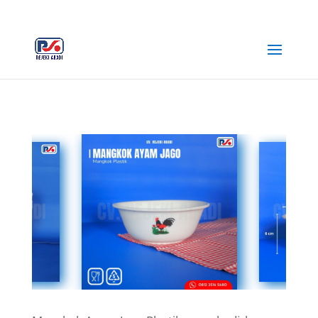
+62 812-3516-5680
rejekiabadiplastik@gmail.com