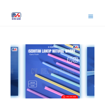
+62 812-3516-5680
rejekiabadiplastik@gmail.com