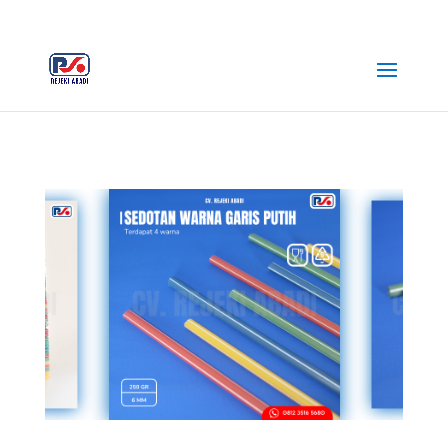
+62 812-3516-5680
rejekiabadiplastik@gmail.com