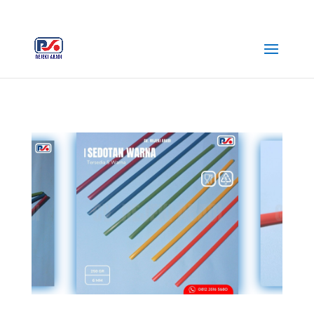
+62 812-3516-5680
rejekiabadiplastik@gmail.com