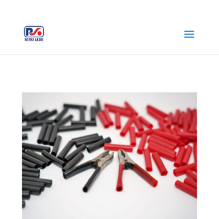
+62 812-3516-5680
rejekiabadiplastik@gmail.com