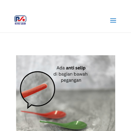
+62 812-3516-5680
rejekiabadiplastik@gmail.com