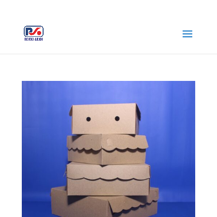
+62 812-3516-5680
rejekiabadiplastik@gmail.com