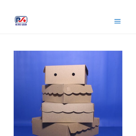
+62 812-3516-5680
rejekiabadiplastik@gmail.com