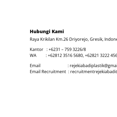
Hubungi Kami
Raya Krikilan Km.26 Driyorejo, Gresik, Indon
Kantor : +6231 – 759 3226/8
WA : +62812 3516 5680, +62821 3222 45
Email : rejekiabadiplastik@gmai
Email Recruitment : recruitmentrejekiabad