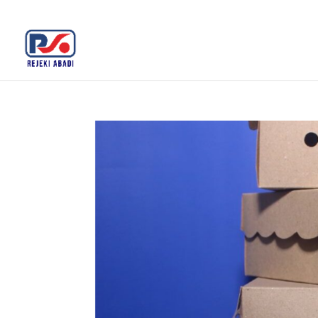
+62 812-3516-5680
rejekiabadiplastik@gmail.c