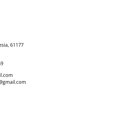
esia, 61177
69
l.com
i@gmail.com