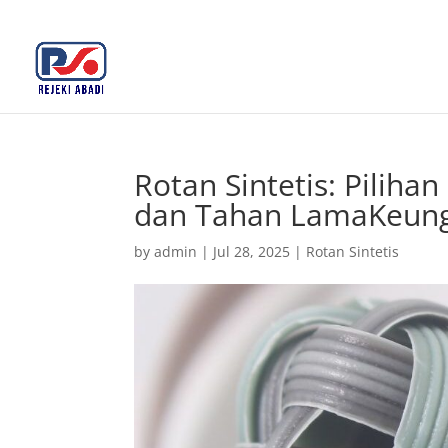
+62 812-3516-5680
rejekiabadiplastik@gmail.c
Rotan Sintetis: Piliha
dan Tahan LamaKeungg
by
admin
|
Jul 28, 2025
|
Rotan Sintetis