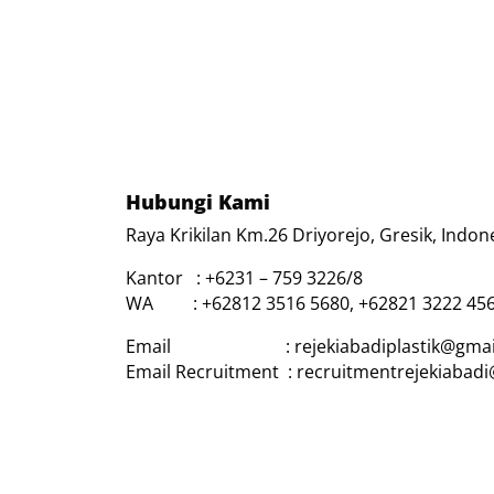
Hubungi Kami
Raya Krikilan Km.26 Driyorejo, Gresik, Indon
Kantor : +6231 – 759 3226/8
WA : +62812 3516 5680, +62821 3222 45
Email : rejekiabadiplastik@gmai
Email Recruitment : recruitmentrejekiabad