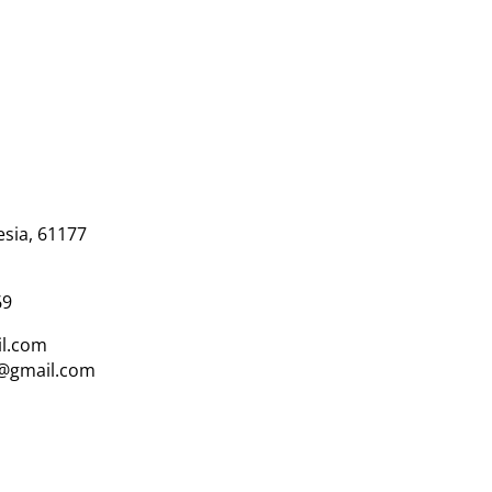
esia, 61177
69
l.com
i@gmail.com