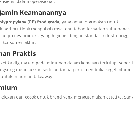
fisiensi dalam operasional.
erjamin Keamanannya
olypropylene (PP) food grade
, yang aman digunakan untuk
 berbau, tidak mengubah rasa, dan tahan terhadap suhu panas
alui proses produksi yang higienis dengan standar industri tinggi
n konsumen akhir.
han Praktis
 ketika digunakan pada minuman dalam kemasan tertutup, sepert
t langsung menusukkan sedotan tanpa perlu membuka segel minum
a untuk minuman takeaway.
emium
elegan dan cocok untuk brand yang mengutamakan estetika. San