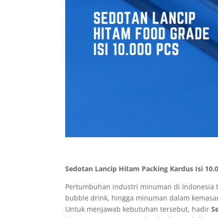
Sedotan Lancip Hitam Packing Kardus Isi 10.
Pertumbuhan industri minuman di Indonesia te
bubble drink, hingga minuman dalam kemasan
Untuk menjawab kebutuhan tersebut, hadir
S