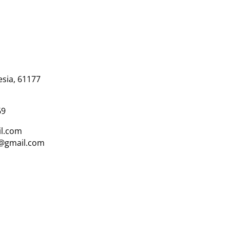
esia, 61177
69
l.com
i@gmail.com