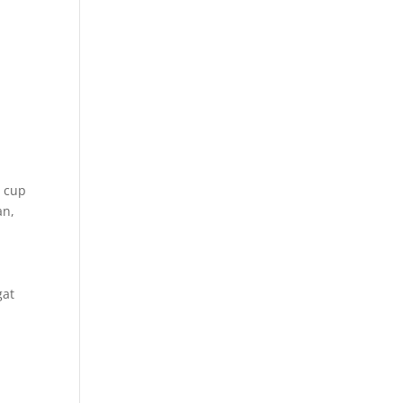
i cup
an,
gat