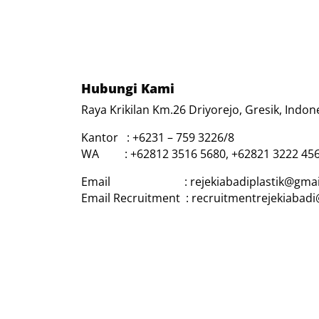
Hubungi Kami
Raya Krikilan Km.26 Driyorejo, Gresik, Indon
Kantor : +6231 – 759 3226/8
WA : +62812 3516 5680, +62821 3222 45
Email : rejekiabadiplastik@gmai
Email Recruitment : recruitmentrejekiabad