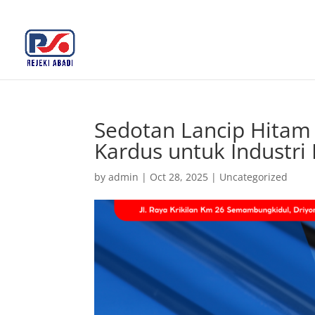
+62 812-3516-5680
rejekiabadiplastik@gmail.c
Sedotan Lancip Hitam 
Kardus untuk Industr
by
admin
|
Oct 28, 2025
|
Uncategorized