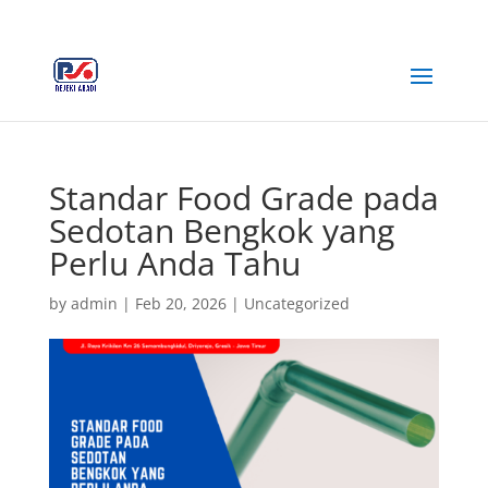
+62 812-3516-5680
rejekiabadiplastik@gmail.com
Standar Food Grade pada
Sedotan Bengkok yang
Perlu Anda Tahu
by
admin
|
Feb 20, 2026
|
Uncategorized