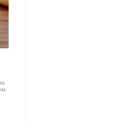
tik
MKM,