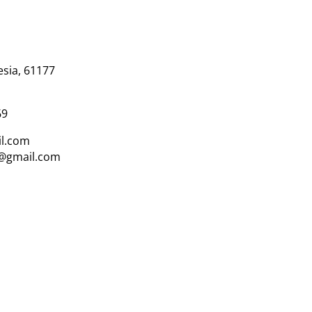
esia, 61177
69
l.com
i@gmail.com