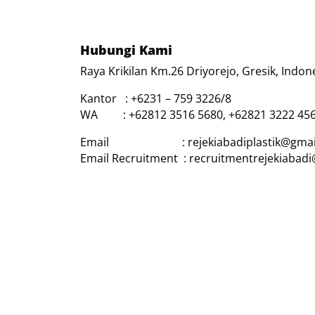
Hubungi Kami
Raya Krikilan Km.26 Driyorejo, Gresik, Indon
Kantor : +6231 – 759 3226/8
WA : +62812 3516 5680, +62821 3222 45
Email : rejekiabadiplastik@gmai
Email Recruitment : recruitmentrejekiabad