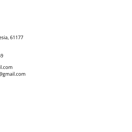
esia, 61177
69
l.com
i@gmail.com