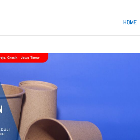
om
HOME