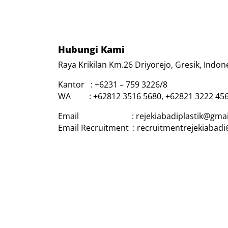
Hubungi Kami
Raya Krikilan Km.26 Driyorejo, Gresik, Indon
Kantor : +6231 – 759 3226/8
WA : +62812 3516 5680, +62821 3222 45
Email : rejekiabadiplastik@gmai
Email Recruitment : recruitmentrejekiabad