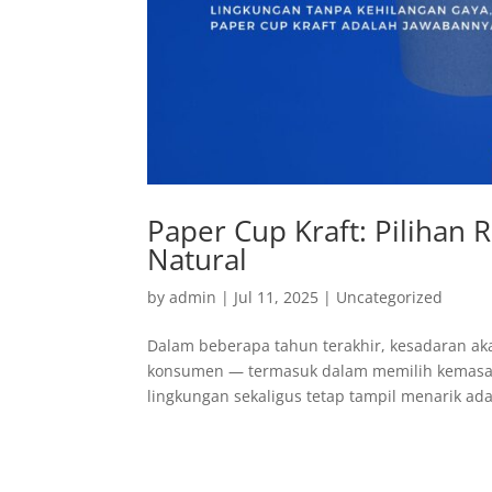
Paper Cup Kraft: Pilihan
Natural
by
admin
|
Jul 11, 2025
|
Uncategorized
Dalam beberapa tahun terakhir, kesadaran a
konsumen — termasuk dalam memilih kemasan
lingkungan sekaligus tetap tampil menarik ada