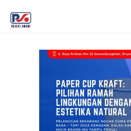
+62 812-3516-5680
rejekiabadiplastik@gmail.c