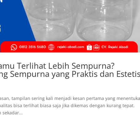
amu Terlihat Lebih Sempurna?
g Sempurna yang Praktis dan Esteti
an, tampilan sering kali menjadi kesan pertama yang menentuk
litas bisa terlihat biasa saja jika dikemas dengan kurang tepat.
 sekadar...