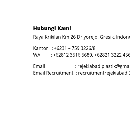
Hubungi Kami
Raya Krikilan Km.26 Driyorejo, Gresik, Indon
Kantor : +6231 – 759 3226/8
WA : +62812 3516 5680, +62821 3222 45
Email : rejekiabadiplastik@gmai
Email Recruitment : recruitmentrejekiabad