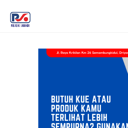
+62 812-3516-5680
rejekiabadiplastik@gmail.c