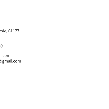
esia, 61177
69
l.com
i@gmail.com