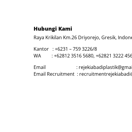
Hubungi Kami
Raya Krikilan Km.26 Driyorejo, Gresik, Indon
Kantor : +6231 – 759 3226/8
WA : +62812 3516 5680, +62821 3222 45
Email : rejekiabadiplastik@gmai
Email Recruitment : recruitmentrejekiabad