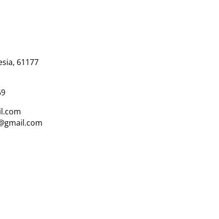
esia, 61177
69
l.com
i@gmail.com