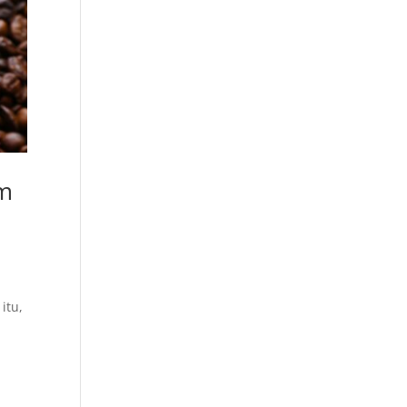
om
,
itu,