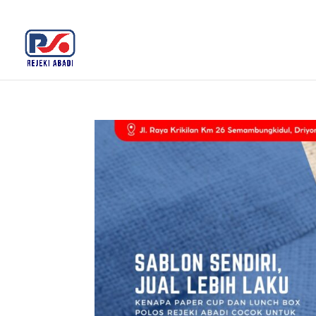
+62 812-3516-5680
rejekiabadiplastik@gmail.c