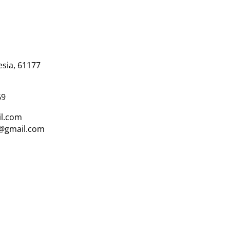
esia, 61177
69
l.com
i@gmail.com