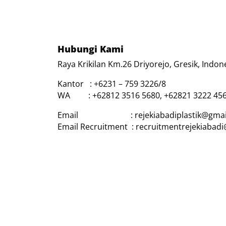
Hubungi Kami
Raya Krikilan Km.26 Driyorejo, Gresik, Indon
Kantor : +6231 – 759 3226/8
WA : +62812 3516 5680, +62821 3222 45
Email : rejekiabadiplastik@gmai
Email Recruitment : recruitmentrejekiabad