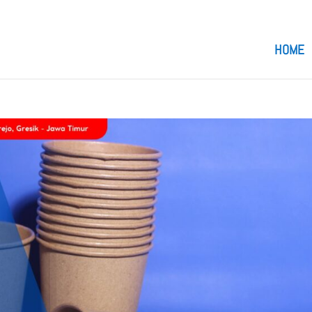
om
HOME