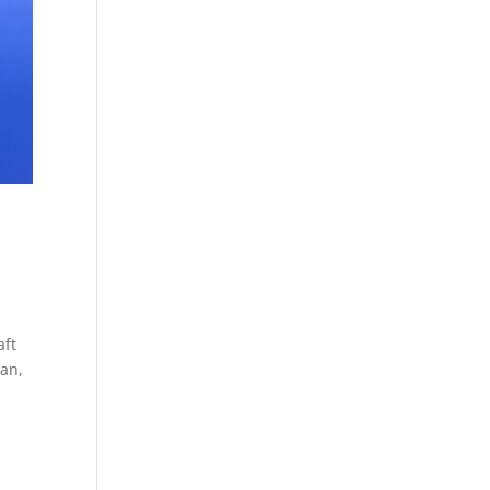
aft
gan,