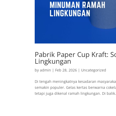
Pabrik Paper Cup Kraft:
Lingkungan
by
admin
|
Feb 28, 2026
|
Uncategorized
Di tengah meningkatnya kesadaran masyaraka
semakin populer. Gelas kertas berwarna cokel
tetapi juga dikenal ramah lingkungan. Di balik.