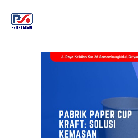
+62 812-3516-5680
rejekiabadiplastik@gmail.c