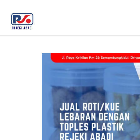
+62 812-3516-5680
rejekiabadiplastik@gmail.c