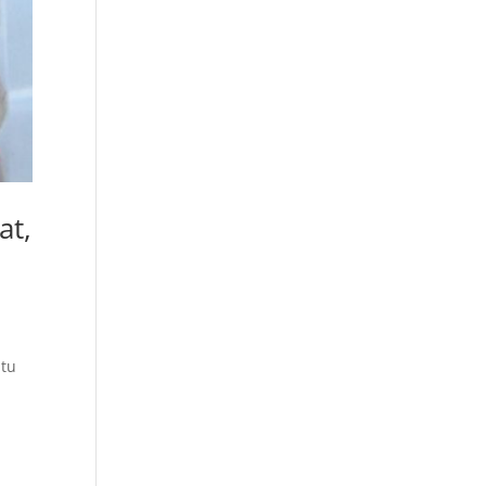
at,
atu