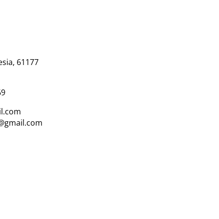
esia, 61177
69
l.com
i@gmail.com