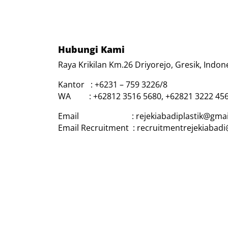
Hubungi Kami
Raya Krikilan Km.26 Driyorejo, Gresik, Indon
Kantor : +6231 – 759 3226/8
WA : +62812 3516 5680, +62821 3222 45
Email : rejekiabadiplastik@gmai
Email Recruitment : recruitmentrejekiabad