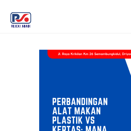
+62 812-3516-5680
rejekiabadiplastik@gmail.c