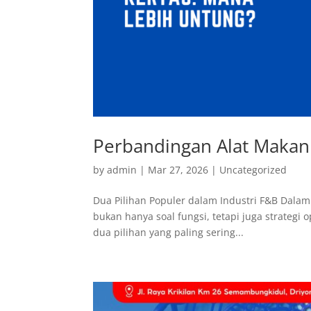
Perbandingan Alat Makan 
by
admin
|
Mar 27, 2026
|
Uncategorized
Dua Pilihan Populer dalam Industri F&B Dala
bukan hanya soal fungsi, tetapi juga strategi 
dua pilihan yang paling sering...