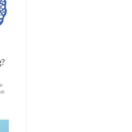
g?
ai
adi