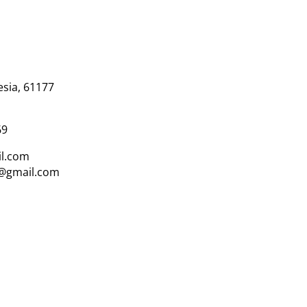
esia, 61177
69
l.com
i@gmail.com