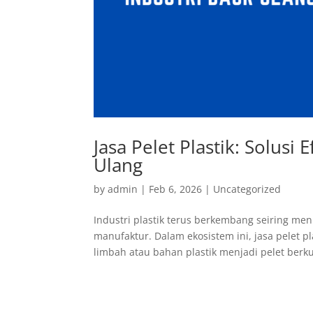
Jasa Pelet Plastik: Solusi
Ulang
by
admin
|
Feb 6, 2026
|
Uncategorized
Industri plastik terus berkembang seiring m
manufaktur. Dalam ekosistem ini, jasa pelet p
limbah atau bahan plastik menjadi pelet berkua