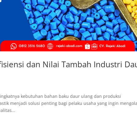
 Efisiensi dan Nilai Tambah Industri Da
eningkatnya kebutuhan bahan baku daur ulang dan produksi
lastik menjadi solusi penting bagi pelaku usaha yang ingin mengol
litas...