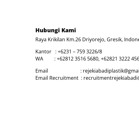
Hubungi Kami
Raya Krikilan Km.26 Driyorejo, Gresik, Indon
Kantor : +6231 – 759 3226/8
WA : +62812 3516 5680, +62821 3222 45
Email : rejekiabadiplastik@gmai
Email Recruitment : recruitmentrejekiabad