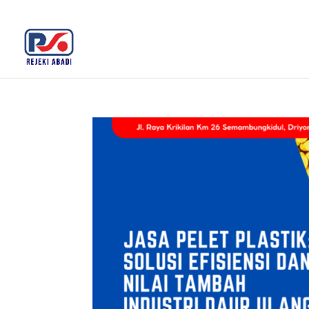
+62 812-3516-5680
rejekiabadiplastik@gmail.c