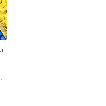
ur
ah