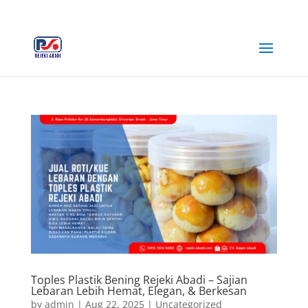
+62 812-3516-5680
rejekiabadiplastik@gmail.com
Toples Plastik Bening Rejeki Abadi – Sajian
Lebaran Lebih Hemat, Elegan, & Berkesan
by
admin
|
Aug 22, 2025
|
Uncategorized