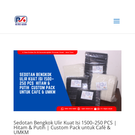
+62 812-3516-5680
rejekiabadiplastik@gmail.com
Sedotan Bengkok Ulir Kuat Isi 1500–250 PCS |
Hitam & Putih | Custom Pack untuk Café &
UMKM