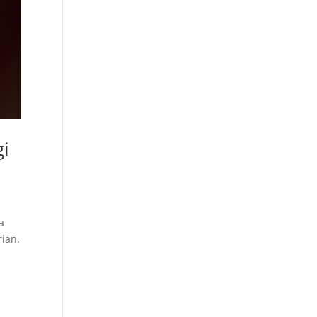
gi
a
rian.