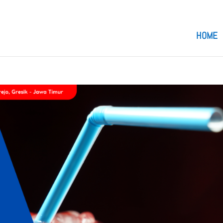
om
HOME