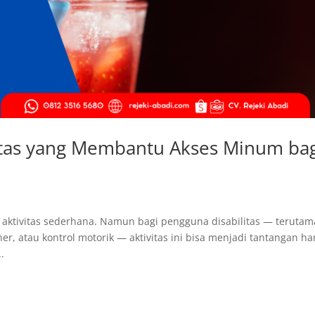
sitas yang Membantu Akses Minum ba
 aktivitas sederhana. Namun bagi pengguna disabilitas — terutam
r, atau kontrol motorik — aktivitas ini bisa menjadi tantangan ha
.