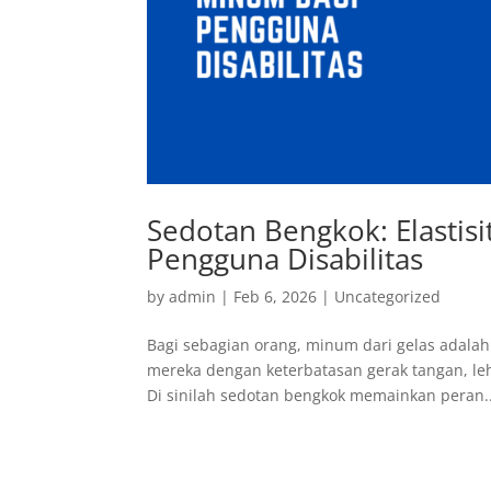
Sedotan Bengkok: Elasti
Pengguna Disabilitas
by
admin
|
Feb 6, 2026
|
Uncategorized
Bagi sebagian orang, minum dari gelas adalah
mereka dengan keterbatasan gerak tangan, lehe
Di sinilah sedotan bengkok memainkan peran..