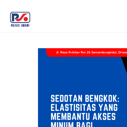
+62 812-3516-5680
rejekiabadiplastik@gmail.c