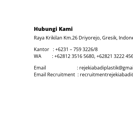
Hubungi Kami
Raya Krikilan Km.26 Driyorejo, Gresik, Indon
Kantor : +6231 – 759 3226/8
WA : +62812 3516 5680, +62821 3222 45
Email : rejekiabadiplastik@gmai
Email Recruitment : recruitmentrejekiabad