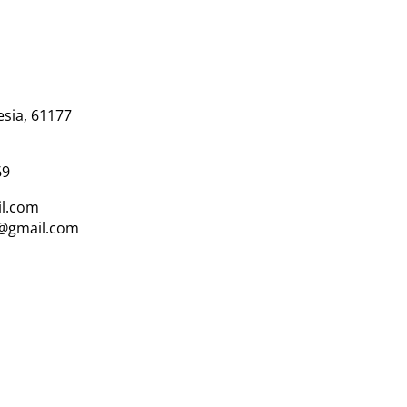
esia, 61177
69
l.com
i@gmail.com