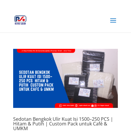
+62 812-3516-5680
rejekiabadiplastik@gmail.com
Sedotan Bengkok Ulir Kuat Isi 1500–250 PCS |
Hitam & Putih | Custom Pack untuk Café &
UMKM