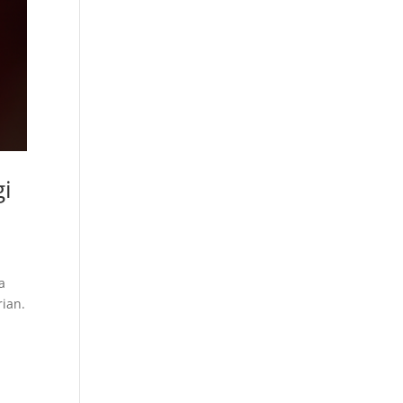
gi
a
rian.