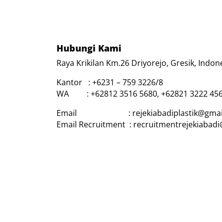
Hubungi Kami
Raya Krikilan Km.26 Driyorejo, Gresik, Indon
Kantor : +6231 – 759 3226/8
WA : +62812 3516 5680, +62821 3222 45
Email : rejekiabadiplastik@gmai
Email Recruitment : recruitmentrejekiabad