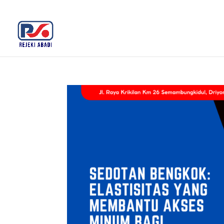
+62 812-3516-5680
rejekiabadiplastik@gmail.c