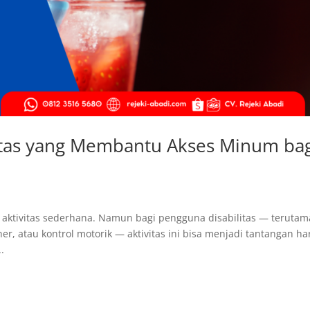
sitas yang Membantu Akses Minum ba
 aktivitas sederhana. Namun bagi pengguna disabilitas — terutam
r, atau kontrol motorik — aktivitas ini bisa menjadi tantangan ha
.