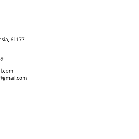
esia, 61177
69
l.com
i@gmail.com