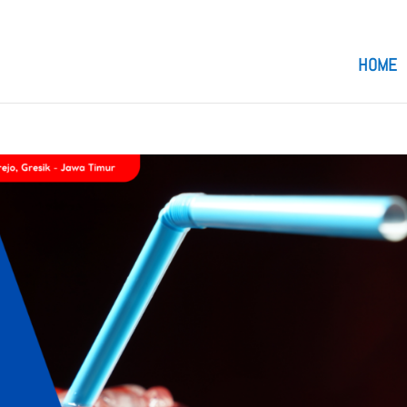
om
HOME