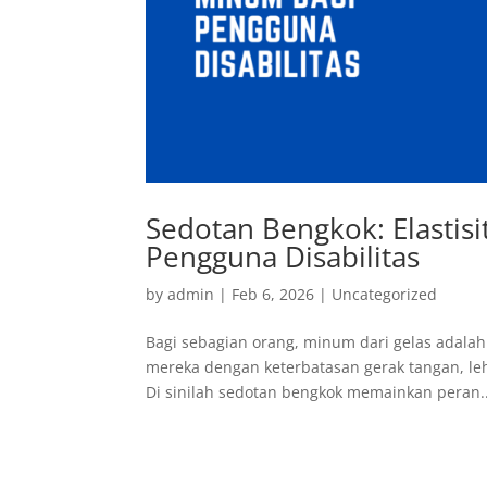
Sedotan Bengkok: Elasti
Pengguna Disabilitas
by
admin
|
Feb 6, 2026
|
Uncategorized
Bagi sebagian orang, minum dari gelas adalah
mereka dengan keterbatasan gerak tangan, lehe
Di sinilah sedotan bengkok memainkan peran..