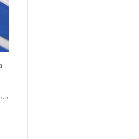
a
a air