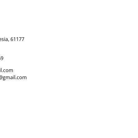
esia, 61177
69
l.com
i@gmail.com