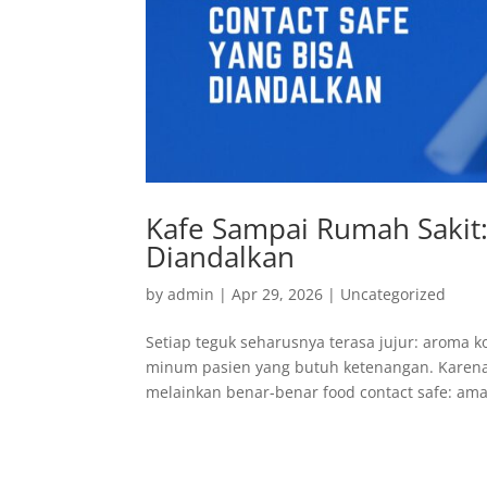
Kafe Sampai Rumah Sakit:
Diandalkan
by
admin
|
Apr 29, 2026
|
Uncategorized
Setiap teguk seharusnya terasa jujur: aroma ko
minum pasien yang butuh ketenangan. Karena 
melainkan benar-benar food contact safe: ama