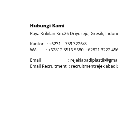
Hubungi Kami
Raya Krikilan Km.26 Driyorejo, Gresik, Indon
Kantor : +6231 – 759 3226/8
WA : +62812 3516 5680, +62821 3222 45
Email : rejekiabadiplastik@gmai
Email Recruitment : recruitmentrejekiabad