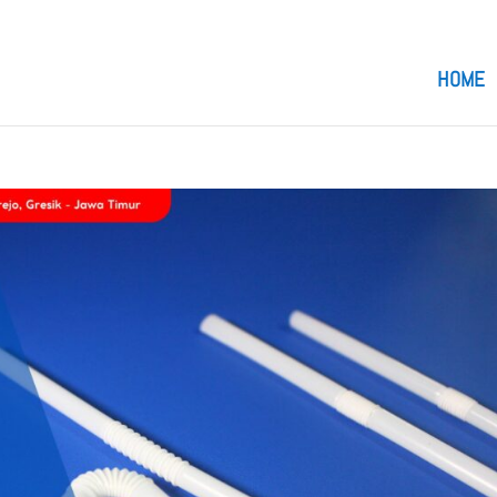
om
HOME