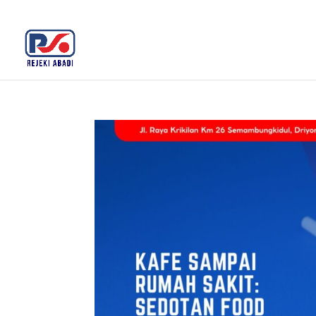
+62 812-3516-5680
rejekiabadiplastik@gmail.c