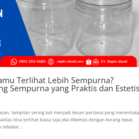
amu Terlihat Lebih Sempurna?
g Sempurna yang Praktis dan Esteti
an, tampilan sering kali menjadi kesan pertama yang menentuk
litas bisa terlihat biasa saja jika dikemas dengan kurang tepat.
 sekadar...