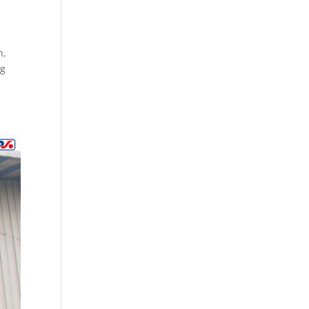
n,
ng