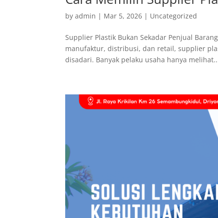
by
admin
|
Mar 5, 2026
|
Uncategorized
Supplier Plastik Bukan Sekadar Penjual Bara
manufaktur, distribusi, dan retail, supplier 
disadari. Banyak pelaku usaha hanya melihat..