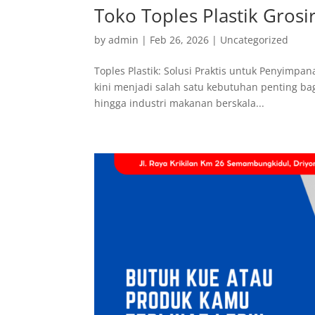
Toko Toples Plastik Grosir
by
admin
|
Feb 26, 2026
|
Uncategorized
Toples Plastik: Solusi Praktis untuk Penyimp
kini menjadi salah satu kebutuhan penting ba
hingga industri makanan berskala...