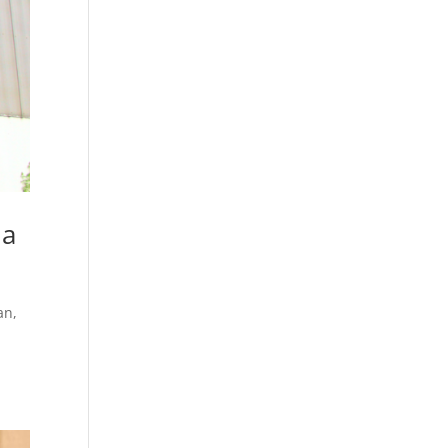
da
an,