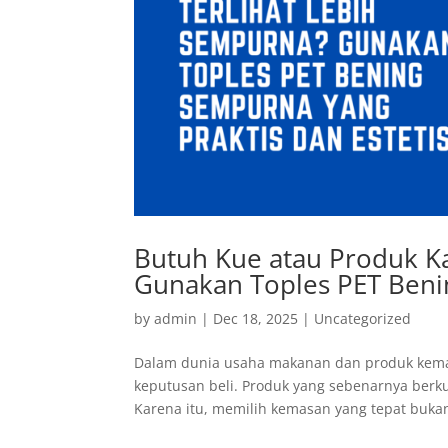
Butuh Kue atau Produk K
Gunakan Toples PET Benin
by
admin
|
Dec 18, 2025
|
Uncategorized
Dalam dunia usaha makanan dan produk kemas
keputusan beli. Produk yang sebenarnya berkua
Karena itu, memilih kemasan yang tepat bukan