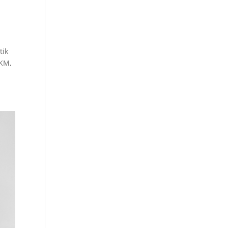
tik
MKM,