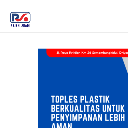
+62 812-3516-5680
rejekiabadiplastik@gmail.c