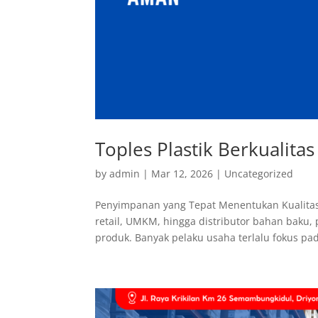
Toples Plastik Berkualit
by
admin
|
Mar 12, 2026
|
Uncategorized
Penyimpanan yang Tepat Menentukan Kualitas 
retail, UMKM, hingga distributor bahan bak
produk. Banyak pelaku usaha terlalu fokus pad