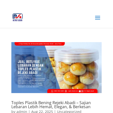
+62 812-3516-5680
rejekiabadiplastik@gmail.com
Toples Plastik Bening Rejeki Abadi – Sajian
Lebaran Lebih Hemat, Elegan, & Berkesan
by
admin
|
Aug 22, 2025
|
Uncategorized