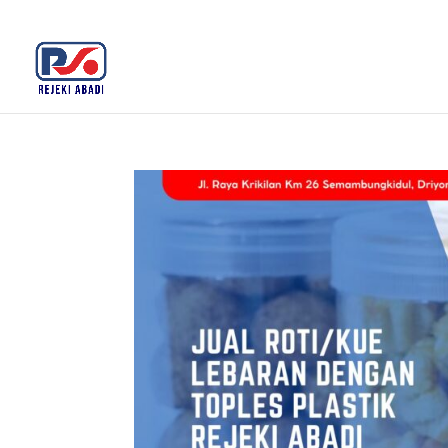
+62 812-3516-5680
rejekiabadiplastik@gmail.c