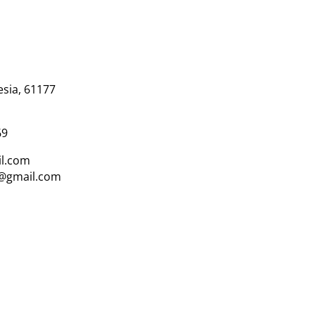
esia, 61177
69
l.com
i@gmail.com