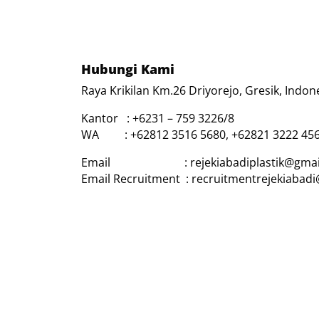
Hubungi Kami
Raya Krikilan Km.26 Driyorejo, Gresik, Indon
Kantor : +6231 – 759 3226/8
WA : +62812 3516 5680, +62821 3222 45
Email : rejekiabadiplastik@gmai
Email Recruitment : recruitmentrejekiabad