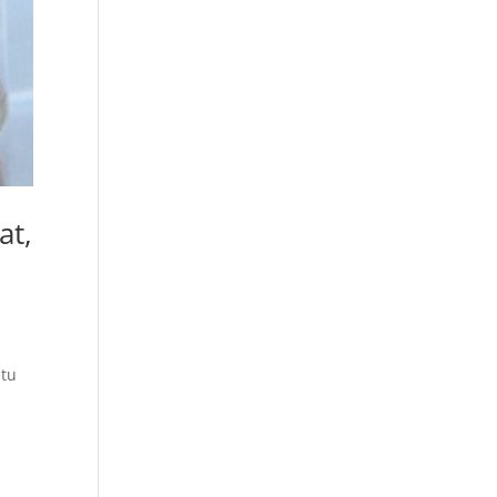
at,
atu