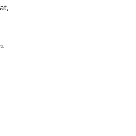
at,
atu