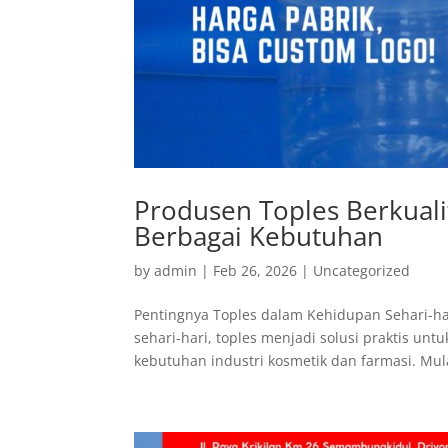
Produsen Toples Berkual
Berbagai Kebutuhan
by
admin
|
Feb 26, 2026
|
Uncategorized
Pentingnya Toples dalam Kehidupan Sehari-h
sehari-hari, toples menjadi solusi praktis u
kebutuhan industri kosmetik dan farmasi. Mula