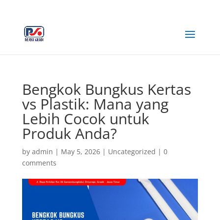
+62 812-3516-5680
rejekiabadiplastik@gmail.com
Bengkok Bungkus Kertas
vs Plastik: Mana yang
Lebih Cocok untuk
Produk Anda?
by
admin
|
May 5, 2026
|
Uncategorized
|
0
comments