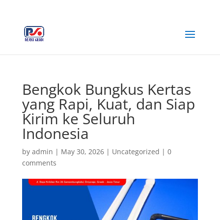
+62 812-3516-5680
rejekiabadiplastik@gmail.com
Bengkok Bungkus Kertas
yang Rapi, Kuat, dan Siap
Kirim ke Seluruh
Indonesia
by
admin
|
May 30, 2026
|
Uncategorized
|
0
comments