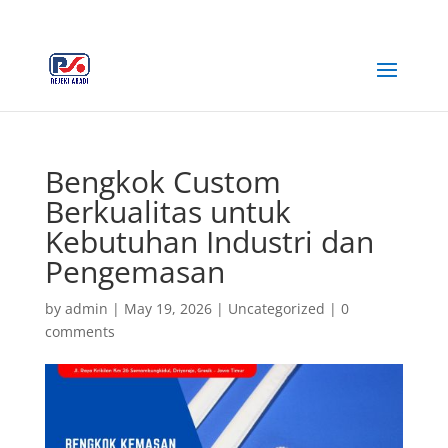
+62 812-3516-5680
rejekiabadiplastik@gmail.com
Bengkok Custom
Berkualitas untuk
Kebutuhan Industri dan
Pengemasan
by
admin
|
May 19, 2026
|
Uncategorized
|
0
comments