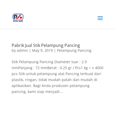
+62 812-3516-5680
rejekiabadiplastik@gmail.com
Pabrik Jual Stik Pelampung Pancing
by
admin
|
May 9, 2019
|
Pelampung Pancing
Stik Pelampung Pancing Diameter luar : 2.9
mmPanjang : 72 mmBerat : 0.25 gr / Pcs1 kg = ± 4000
pcs Stik untuk pelampung alat Pancing terbuat dari
plastik, ringan, tidak mudah patah dan mudah di
aplikasikan. Bagi Anda produsen pelampung
pancing, kami siap menjadi...