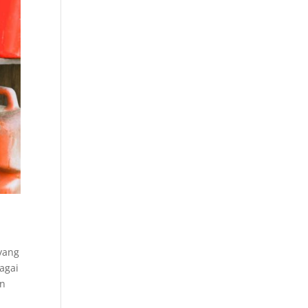
 yang
agai
an