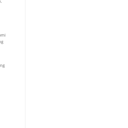
n,
omi
ng
ung