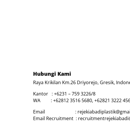
Hubungi Kami
Raya Krikilan Km.26 Driyorejo, Gresik, Indon
Kantor : +6231 – 759 3226/8
WA : +62812 3516 5680, +62821 3222 45
Email : rejekiabadiplastik@gmai
Email Recruitment : recruitmentrejekiabad