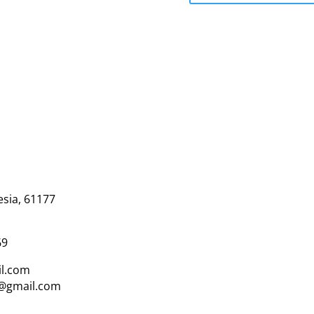
esia, 61177
69
l.com
i@gmail.com