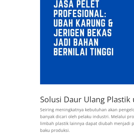
Solusi Daur Ulang Plastik 
Seiring meningkatnya kebutuhan akan pengelol
banyak dicari oleh pelaku industri. Melalui p
limbah plastik lainnya dapat diubah menjadi p
baku produksi.