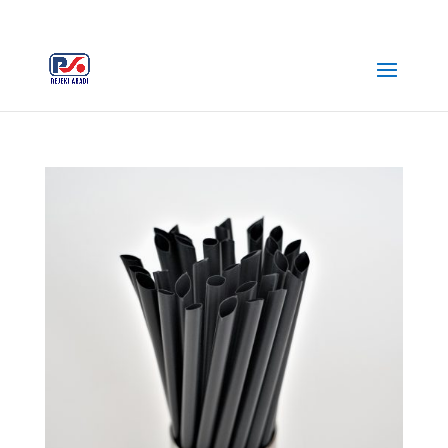
+62 812-3516-5680
rejekiabadiplastik@gmail.com