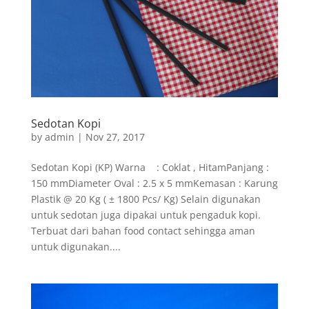
Sedotan Kopi
by
admin
|
Nov 27, 2017
Sedotan Kopi (KP) Warna : Coklat , HitamPanjang :
150 mmDiameter Oval : 2.5 x 5 mmKemasan : Karung
Plastik @ 20 Kg ( ± 1800 Pcs/ Kg) Selain digunakan
untuk sedotan juga dipakai untuk pengaduk kopi.
Terbuat dari bahan food contact sehingga aman
untuk digunakan....