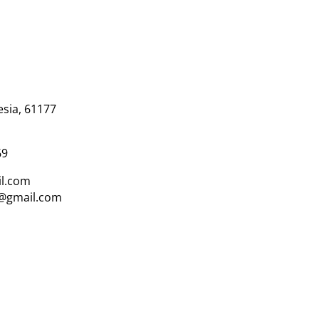
esia, 61177
69
l.com
i@gmail.com