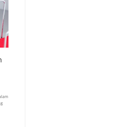
n
Dalam
ng