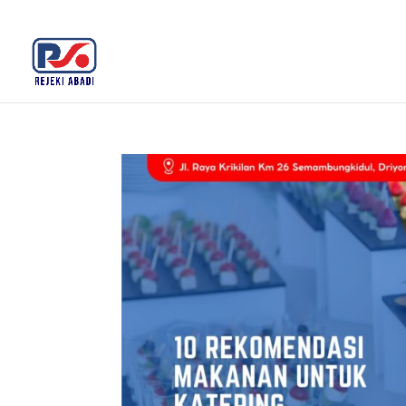
+62 812-3516-5680
rejekiabadiplastik@gmail.c