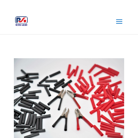
+62 812-3516-5680
rejekiabadiplastik@gmail.com